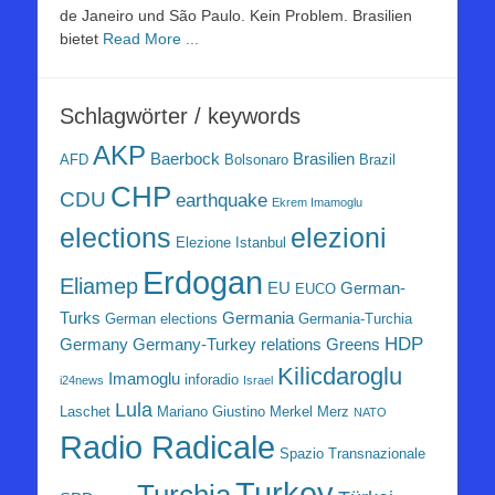
de Janeiro und São Paulo. Kein Problem. Brasilien
bietet
Read More ...
Schlagwörter / keywords
AKP
Baerbock
Brasilien
AFD
Bolsonaro
Brazil
CHP
CDU
earthquake
Ekrem Imamoglu
elezioni
elections
Elezione Istanbul
Erdogan
Eliamep
EU
German-
EUCO
Turks
Germania
German elections
Germania-Turchia
HDP
Germany
Germany-Turkey relations
Greens
Kilicdaroglu
Imamoglu
inforadio
i24news
Israel
Lula
Laschet
Mariano Giustino
Merkel
Merz
NATO
Radio Radicale
Spazio Transnazionale
Turkey