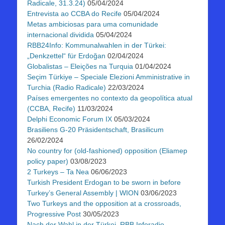
Radicale, 31.3.24)
05/04/2024
Entrevista ao CCBA do Recife
05/04/2024
Metas ambiciosas para uma comunidade
internacional dividida
05/04/2024
RBB24Info: Kommunalwahlen in der Türkei:
„Denkzettel“ für Erdoğan
02/04/2024
Globalistas – Eleições na Turquia
01/04/2024
Seçim Türkiye – Speciale Elezioni Amministrative in
Turchia (Radio Radicale)
22/03/2024
Países emergentes no contexto da geopolítica atual
(CCBA, Recife)
11/03/2024
Delphi Economic Forum IX
05/03/2024
Brasiliens G-20 Präsidentschaft, Brasilicum
26/02/2024
No country for (old-fashioned) opposition (Eliamep
policy paper)
03/08/2023
2 Turkeys – Ta Nea
06/06/2023
Turkish President Erdogan to be sworn in before
Turkey’s General Assembly | WION
03/06/2023
Two Turkeys and the opposition at a crossroads,
Progressive Post
30/05/2023
Nach der Wahl in der Türkei, RBB Inforadio