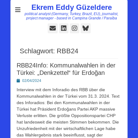
Ekrem Eddy Güzeldere
political analyst (Germany, Turkey, Brazil, EU), journalist,
project manager - based in Campina Grande / Paraíba
E-
LinkedIn
Instagram
Bluesky
Mail
Schlagwort:
RBB24
RBB24Info: Kommunalwahlen in der
Türkei: „Denkzettel“ für Erdoğan
Posted
02/04/2024
on
Interview mit dem Inforadio des RBB über die
Kommunalwahlen in der Türkei vom 31.3. 2024. Text
des Inforadios: Bei den Kommunalwahlen in der
Türkei hat Präsident Erdoğans Partei AKP massive
Verluste erlitten. Die größte Oppositionspartei CHP
hat landesweit die meisten Stimmen bekommen. Die
Unzufriedenheit mit der wirtschaftlichen Lage habe
das Wahlergebnis stark beeinflusst, sagt der