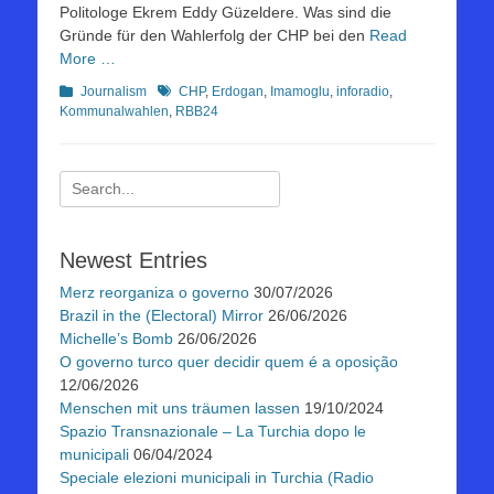
Politologe Ekrem Eddy Güzeldere. Was sind die
Gründe für den Wahlerfolg der CHP bei den
Read
More …
Kategorien
Schlagworte
Journalism
CHP
,
Erdogan
,
Imamoglu
,
inforadio
,
Kommunalwahlen
,
RBB24
Suchen
nach:
Newest Entries
Merz reorganiza o governo
30/07/2026
Brazil in the (Electoral) Mirror
26/06/2026
Michelle’s Bomb
26/06/2026
O governo turco quer decidir quem é a oposição
12/06/2026
Menschen mit uns träumen lassen
19/10/2024
Spazio Transnazionale – La Turchia dopo le
municipali
06/04/2024
Speciale elezioni municipali in Turchia (Radio