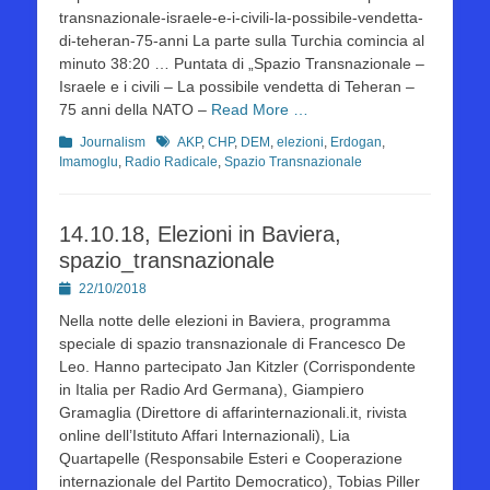
transnazionale-israele-e-i-civili-la-possibile-vendetta-
di-teheran-75-anni La parte sulla Turchia comincia al
minuto 38:20 … Puntata di „Spazio Transnazionale –
Israele e i civili – La possibile vendetta di Teheran –
75 anni della NATO –
Read More …
Kategorien
Schlagworte
Journalism
AKP
,
CHP
,
DEM
,
elezioni
,
Erdogan
,
Imamoglu
,
Radio Radicale
,
Spazio Transnazionale
14.10.18, Elezioni in Baviera,
spazio_transnazionale
Posted
22/10/2018
on
Nella notte delle elezioni in Baviera, programma
speciale di spazio transnazionale di Francesco De
Leo. Hanno partecipato Jan Kitzler (Corrispondente
in Italia per Radio Ard Germana), Giampiero
Gramaglia (Direttore di affarinternazionali.it, rivista
online dell’Istituto Affari Internazionali), Lia
Quartapelle (Responsabile Esteri e Cooperazione
internazionale del Partito Democratico), Tobias Piller