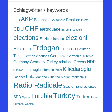
Schlagwörter / keywords
AKP
Baerbock
Brasilien
AFD
Bolsonaro
Brazil
CHP
CDU
earthquake
Ekrem Imamoglu
elezioni
elections
Elezione Istanbul
Erdogan
Eliamep
EU
German-
EUCO
Turks
Germania
German elections
Germania-Turchia
HDP
Germany
Germany-Turkey relations
Greens
Kilicdaroglu
Imamoglu
inforadio
i24news
Israel
Lula
Laschet
Mariano Giustino
Merkel
Merz
NATO
Radio Radicale
Spazio Transnazionale
Turkey
Turchia
Türkei
SPD
Syrien
Unione
Europea
Wahlen