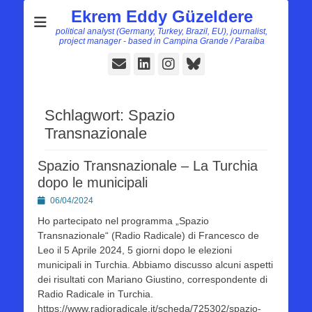
Ekrem Eddy Güzeldere
political analyst (Germany, Turkey, Brazil, EU), journalist,
project manager - based in Campina Grande / Paraíba
E-
LinkedIn
Instagram
Bluesky
Mail
Schlagwort:
Spazio
Transnazionale
Spazio Transnazionale – La Turchia
dopo le municipali
Posted
06/04/2024
on
Ho partecipato nel programma „Spazio
Transnazionale“ (Radio Radicale) di Francesco de
Leo il 5 Aprile 2024, 5 giorni dopo le elezioni
municipali in Turchia. Abbiamo discusso alcuni aspetti
dei risultati con Mariano Giustino, correspondente di
Radio Radicale in Turchia.
https://www.radioradicale.it/scheda/725302/spazio-