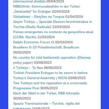
internacional dividida
05/04/2024
RBB24Info: Kommunalwahlen in der Türkei:
„Denkzettel“ für Erdoğan
02/04/2024
Globalistas – Eleições na Turquia
01/04/2024
Seçim Türkiye – Speciale Elezioni Amministrative in
Turchia (Radio Radicale)
22/03/2024
Países emergentes no contexto da geopolítica atual
(CCBA, Recife)
11/03/2024
Delphi Economic Forum IX
05/03/2024
Brasiliens G-20 Präsidentschaft, Brasilicum
26/02/2024
No country for (old-fashioned) opposition (Eliamep
policy paper)
03/08/2023
2 Turkeys – Ta Nea
06/06/2023
Turkish President Erdogan to be sworn in before
Turkey’s General Assembly | WION
03/06/2023
Two Turkeys and the opposition at a crossroads,
Progressive Post
30/05/2023
Nach der Wahl in der Türkei, RBB Inforadio
30/05/2023
Spazio Transnazionale – Turchia, vigilia del
ballottaggio
24/05/2023