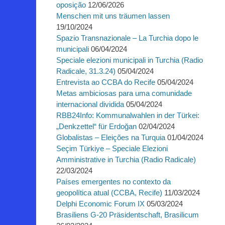
oposição
12/06/2026
Menschen mit uns träumen lassen
19/10/2024
Spazio Transnazionale – La Turchia dopo le
municipali
06/04/2024
Speciale elezioni municipali in Turchia (Radio
Radicale, 31.3.24)
05/04/2024
Entrevista ao CCBA do Recife
05/04/2024
Metas ambiciosas para uma comunidade
internacional dividida
05/04/2024
RBB24Info: Kommunalwahlen in der Türkei:
„Denkzettel“ für Erdoğan
02/04/2024
Globalistas – Eleições na Turquia
01/04/2024
Seçim Türkiye – Speciale Elezioni
Amministrative in Turchia (Radio Radicale)
22/03/2024
Países emergentes no contexto da
geopolítica atual (CCBA, Recife)
11/03/2024
Delphi Economic Forum IX
05/03/2024
Brasiliens G-20 Präsidentschaft, Brasilicum