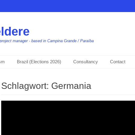
ldere
t, project manager - based in Campina Grande / Paraíba
ism
Brazil (Elections 2026)
Consultancy
Contact
Schlagwort:
Germania