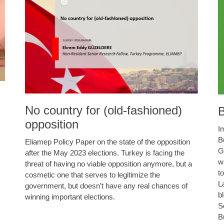
No country for (old-fashioned)
B
opposition
I
B
Eliamep Policy Paper on the state of the opposition
G
after the May 2023 elections. Turkey is facing the
w
threat of having no viable opposition anymore, but a
t
cosmetic one that serves to legitimize the
L
government, but doesn’t have any real chances of
b
winning important elections.
S
B