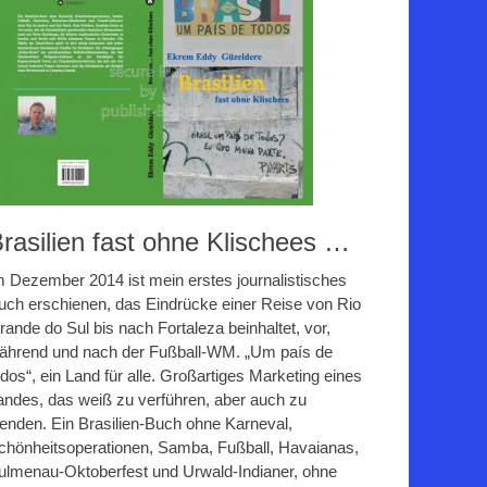
rasilien fast ohne Klischees …
m Dezember 2014 ist mein erstes journalistisches
uch erschienen, das Eindrücke einer Reise von Rio
rande do Sul bis nach Fortaleza beinhaltet, vor,
ährend und nach der Fußball-WM. „Um país de
odos“, ein Land für alle. Großartiges Marketing eines
andes, das weiß zu verführen, aber auch zu
lenden. Ein Brasilien-Buch ohne Karneval,
chönheitsoperationen, Samba, Fußball, Havaianas,
ulmenau-Oktoberfest und Urwald-Indianer, ohne