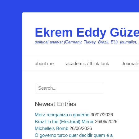
Ekrem Eddy Güze
political analyst (Germany, Turkey, Brazil, EU), journalis
Primäres Menü
Zum
about me
academic / think tank
Journal
Inhalt
springen
Suchen
nach:
Newest Entries
Merz reorganiza o governo
30/07/2026
Brazil in the (Electoral) Mirror
26/06/2026
Michelle’s Bomb
26/06/2026
O governo turco quer decidir quem é a