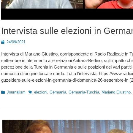
Intervista sulle elezioni in Germa
Posted
24/09/2021
on
Intervista di Mariano Giustino, corrispondente di Radio Radicale in T
settembre in riferimento alle relazioni Ankara-Berlino; sull’impatto c
percezione della Turchia in Germania e sulle posizioni dei vari partiti p
comunità di origine turca e curda. Tutta l’intervista: https://www.rad
guzeldere-sulle-elezioni-in-germania-di-domenica-26-settembre-in (2
Kategorien
Schlagworte
Journalism
elezioni
,
Germania
,
Germania-Turchia
,
Mariano Giustino
,