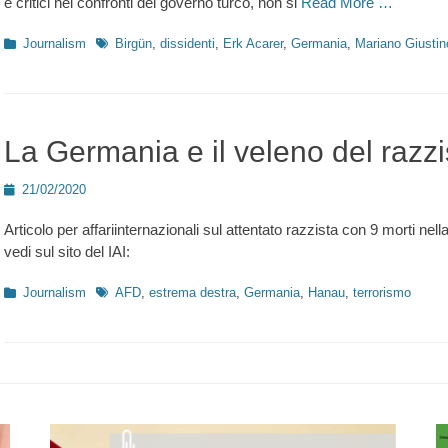
è critici nei confronti del governo turco, non si
Read More …
Kategorien
Schlagworte
Journalism
Birgün
,
dissidenti
,
Erk Acarer
,
Germania
,
Mariano Giustin
La Germania e il veleno del razz
Posted
21/02/2020
on
Articolo per affariinternazionali sul attentato razzista con 9 morti nella
vedi sul sito del IAI:
Kategorien
Schlagworte
Journalism
AFD
,
estrema destra
,
Germania
,
Hanau
,
terrorismo