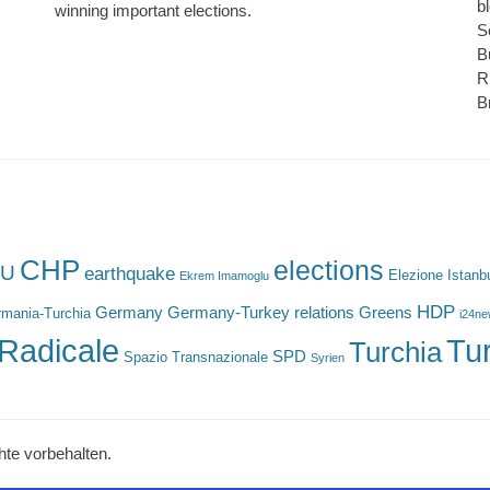
b
winning important elections.
S
B
R
B
CHP
elections
U
earthquake
Elezione Istanb
Ekrem Imamoglu
HDP
Germany
Germany-Turkey relations
Greens
mania-Turchia
i24n
Radicale
Tu
Turchia
SPD
Spazio Transnazionale
Syrien
hte vorbehalten.