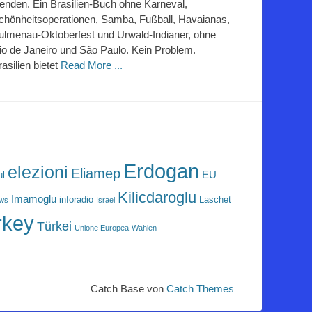
lenden. Ein Brasilien-Buch ohne Karneval,
chönheitsoperationen, Samba, Fußball, Havaianas,
ulmenau-Oktoberfest und Urwald-Indianer, ohne
io de Janeiro und São Paulo. Kein Problem.
rasilien bietet
Read More ...
Erdogan
elezioni
Eliamep
EU
ul
Kilicdaroglu
Imamoglu
inforadio
Laschet
ews
Israel
rkey
Türkei
Unione Europea
Wahlen
Catch Base von
Catch Themes