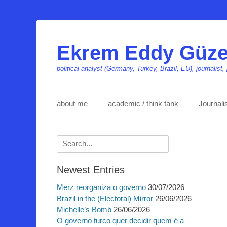
Ekrem Eddy Güze
political analyst (Germany, Turkey, Brazil, EU), journalis
Primäres Menü
Zum
about me
academic / think tank
Journal
Inhalt
springen
Suchen
nach:
Newest Entries
Merz reorganiza o governo
30/07/2026
Brazil in the (Electoral) Mirror
26/06/2026
Michelle’s Bomb
26/06/2026
O governo turco quer decidir quem é a