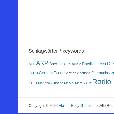
Schlagwörter / keywords
AKP
CD
Baerbock
Brasilien
AFD
Bolsonaro
Brazil
German-Turks
Germania
EUCO
German elections
Ger
Radio 
Lula
Mariano Giustino
Merkel
Merz
NATO
Copyright © 2026
Ekrem Eddy Güzeldere
. Alle Rec