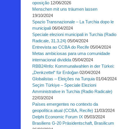
oposição
12/06/2026
Menschen mit uns träumen lassen
19/10/2024
Spazio Transnazionale – La Turchia dopo le
municipali
06/04/2024
Speciale elezioni municipali in Turchia (Radio
Radicale, 31.3.24)
05/04/2024
Entrevista ao CCBA do Recife
05/04/2024
Metas ambiciosas para uma comunidade
internacional dividida
05/04/2024
RBB24Info: Kommunalwahlen in der Türkei:
„Denkzettel“ für Erdoğan
02/04/2024
Globalistas – Eleições na Turquia
01/04/2024
Seçim Türkiye – Speciale Elezioni
Amministrative in Turchia (Radio Radicale)
22/03/2024
Países emergentes no contexto da
geopolítica atual (CCBA, Recife)
11/03/2024
Delphi Economic Forum IX
05/03/2024
Brasiliens G-20 Präsidentschaft, Brasilicum