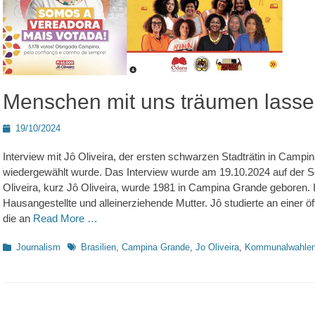
Menschen mit uns träumen lass
Posted
19/10/2024
on
Interview mit Jô Oliveira, der ersten schwarzen Stadträtin in Camp
wiedergewählt wurde. Das Interview wurde am 19.10.2024 auf der Sei
Oliveira, kurz Jô Oliveira, wurde 1981 in Campina Grande geboren. 
Hausangestellte und alleinerziehende Mutter. Jô studierte an einer öff
die an
Read More …
Kategorien
Schlagworte
Journalism
Brasilien
,
Campina Grande
,
Jo Oliveira
,
Kommunalwahle